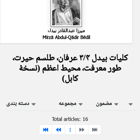
میرزا عبدالقادر بیدل
Mīrzā Abdul-Qādir Bēdil
کلیات بیدل ۳/۴ عرفان٬ طلسم حیرت٬
طور معرفت٬ محیط اعظم (نسخهٔ
کابل)
مضمون
مجموعه
دسته بندی
Total articles: 16
1