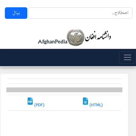
بپال
(PDF)
(HTML)