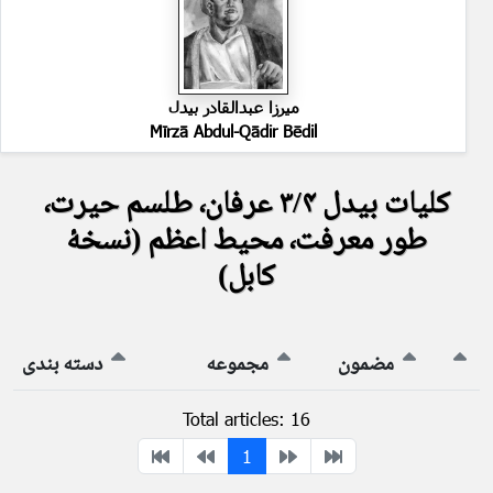
میرزا عبدالقادر بیدل
Mīrzā Abdul-Qādir Bēdil
کلیات بیدل ۳/۴ عرفان٬ طلسم حیرت٬
طور معرفت٬ محیط اعظم (نسخهٔ
کابل)
مضمون
مجموعه
دسته بندی
Total articles: 16
1