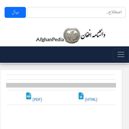
بپال
(PDF)
(HTML)