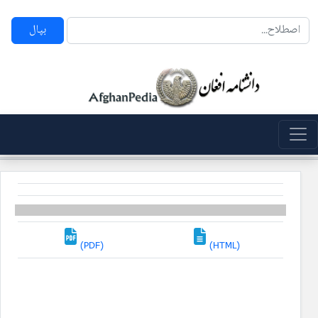
بپال
(PDF)
(HTML)