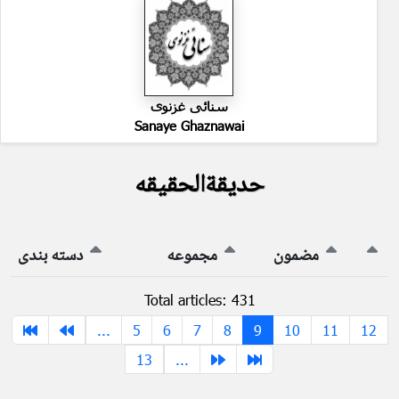
سنائی غزنوی
Sanaye Ghaznawai
حدیقةالحقیقه
مضمون
مجموعه
دسته بندی
Total articles: 431
...
5
6
7
8
9
10
11
12
13
...