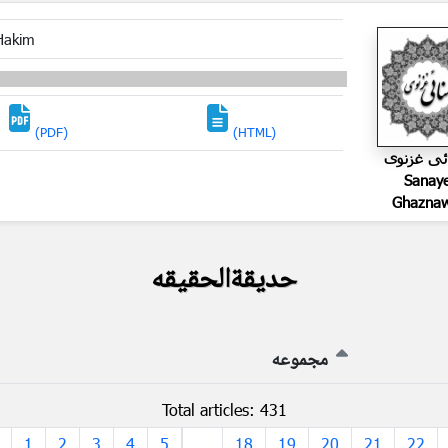
Hakim
(PDF)
(HTML)
ئی غزنوی
Sanay
Ghaznaw
حدیقةالحقیقه
مجموعه
Total articles: 431
1
2
3
4
5
...
18
19
20
21
22