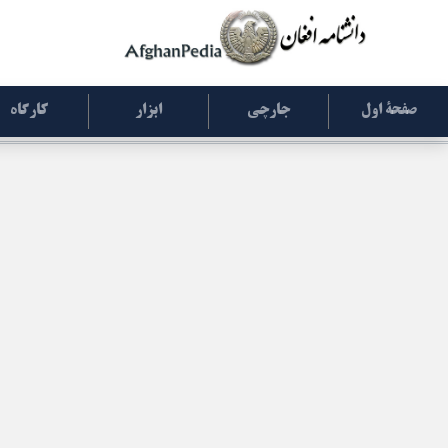
صفحۀ اول
جارچی
ابزار
کارگاه