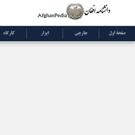
صفحۀ اول
جارچی
ابزار
کارگاه