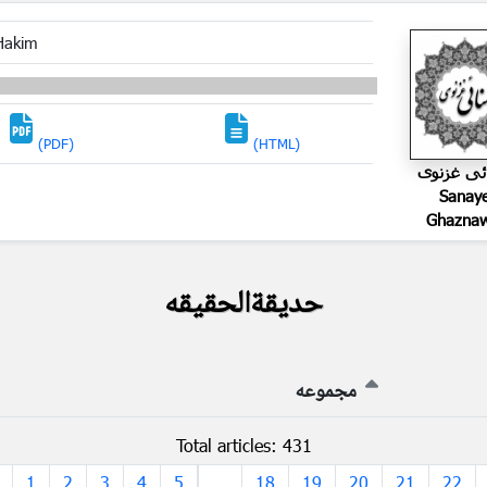
Hakim
(PDF)
(HTML)
ئی غزنوی
Sanay
Ghaznaw
حدیقةالحقیقه
مجموعه
Total articles: 431
1
2
3
4
5
...
18
19
20
21
22