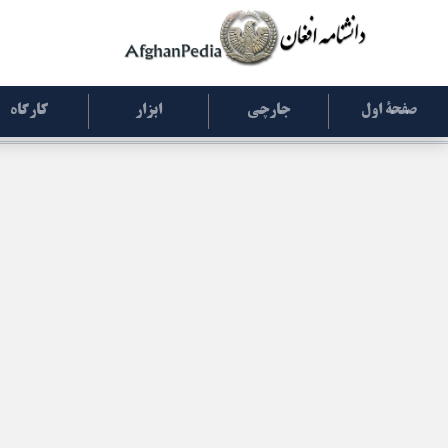
صفحۀ اول
جارچی
ابزار
کارگاه