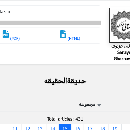
Hakim
(PDF)
(HTML)
ئی غزنوی
Sanay
Ghaznaw
حدیقةالحقیقه
مجموعه
Total articles: 431
...
11
12
13
14
15
16
17
18
19
...