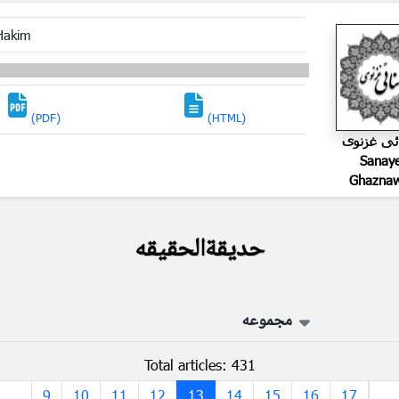
Hakim
(PDF)
(HTML)
ئی غزنوی
Sanay
Ghaznaw
حدیقةالحقیقه
مجموعه
Total articles: 431
...
9
10
11
12
13
14
15
16
17
...