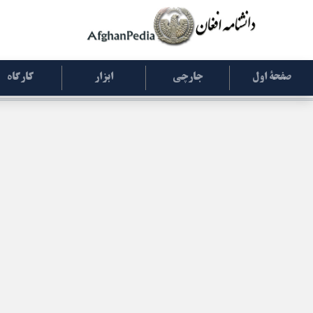
صفحۀ اول
جارچی
ابزار
کارگاه