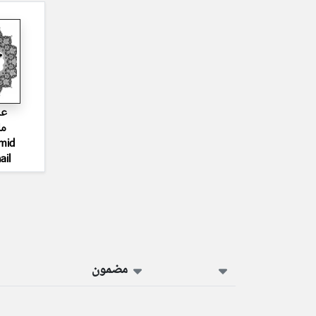
عب
ما
mid
ail
مضمون