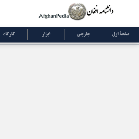
صفحۀ اول
جارچی
ابزار
کارگاه